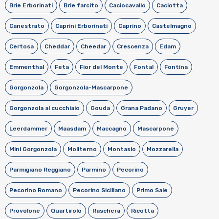
Brie Erborinati
Brie farcito
Caciocavallo
Caciotta
Canestrato
Caprini Erborinati
Caprino
Castelmagno
Certosa
Cheddar
Cheedar
Crescenza
Edam
Emmenthal
Feta
Fior del Monte
Fontal
Fontina
Gorgonzola
Gorgonzola-Mascarpone
Gorgonzola al cucchiaio
Gouda
Grana Padano
Gruyer
Leerdammer
Maasdam
Maccagno
Mascarpone
Mini Gorgonzola
Moliterno
Montasio
Mozzarella
Parmigiano Reggiano
Parmino
Pecorino
Pecorino Romano
Pecorino Siciliano
Primo Sale
Provolone
Quartirolo
Raschera
Ricotta