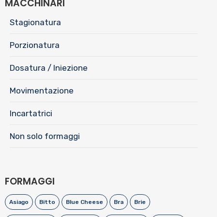
MACCHINARI
Stagionatura
Porzionatura
Dosatura / Iniezione
Movimentazione
Incartatrici
Non solo formaggi
FORMAGGI
Asiago
Bitto
Blue Cheese
Bra
Brie