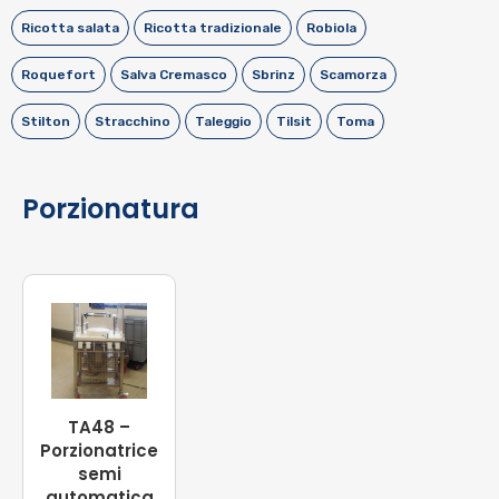
Ricotta salata
Ricotta tradizionale
Robiola
Roquefort
Salva Cremasco
Sbrinz
Scamorza
Stilton
Stracchino
Taleggio
Tilsit
Toma
Porzionatura
TA48 –
Porzionatrice
semi
automatica