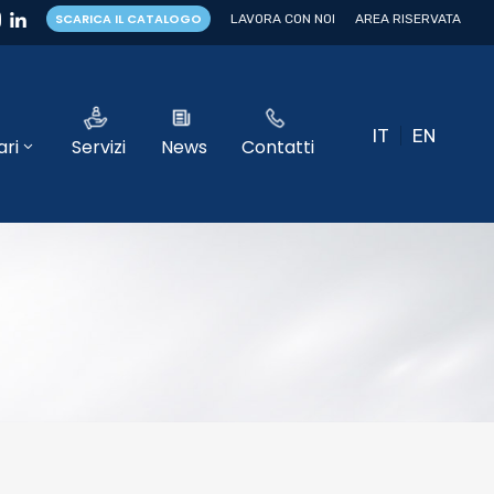
SCARICA IL CATALOGO
LAVORA CON NOI
AREA RISERVATA
IT
EN
ri
Servizi
News
Contatti