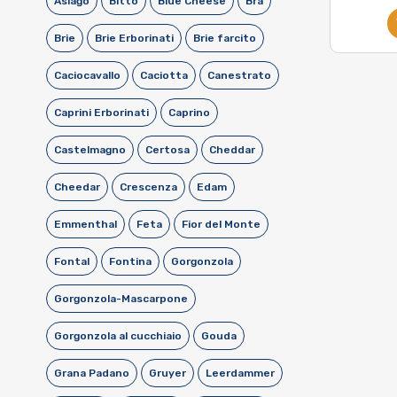
Asiago
Bitto
Blue Cheese
Bra
Brie
Brie Erborinati
Brie farcito
Caciocavallo
Caciotta
Canestrato
Caprini Erborinati
Caprino
Castelmagno
Certosa
Cheddar
Cheedar
Crescenza
Edam
Emmenthal
Feta
Fior del Monte
Fontal
Fontina
Gorgonzola
Gorgonzola-Mascarpone
Gorgonzola al cucchiaio
Gouda
Grana Padano
Gruyer
Leerdammer