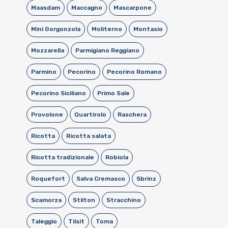
Maasdam
Maccagno
Mascarpone
Mini Gorgonzola
Moliterno
Montasio
Mozzarella
Parmigiano Reggiano
Parmino
Pecorino
Pecorino Romano
Pecorino Siciliano
Primo Sale
Provolone
Quartirolo
Raschera
Ricotta
Ricotta salata
Ricotta tradizionale
Robiola
Roquefort
Salva Cremasco
Sbrinz
Scamorza
Stilton
Stracchino
Taleggio
Tilsit
Toma