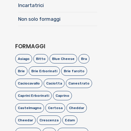
Incartatrici
Non solo formaggi
FORMAGGI
Asiago
Bitto
Blue Cheese
Bra
Brie
Brie Erborinati
Brie farcito
Caciocavallo
Caciotta
Canestrato
Caprini Erborinati
Caprino
Castelmagno
Certosa
Cheddar
Cheedar
Crescenza
Edam