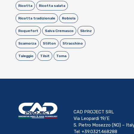
Ricotta
Ricotta salata
Ricotta tradizionale
Robiola
Roquefort
Salva Cremasco
Sbrinz
Scamorza
Stilton
Stracchino
Taleggio
Tilsit
Toma
CAD PROJECT SRL
Via Leopardi 19/E
S. Pietro Mosezzo (NO) – Ital
Tel: +39.0321.468288