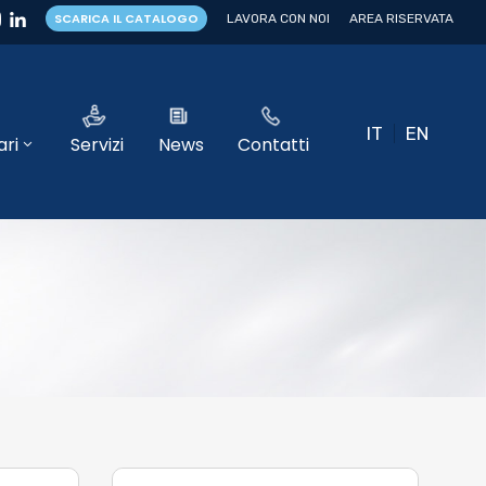
SCARICA IL CATALOGO
LAVORA CON NOI
AREA RISERVATA
IT
EN
ri
Servizi
News
Contatti