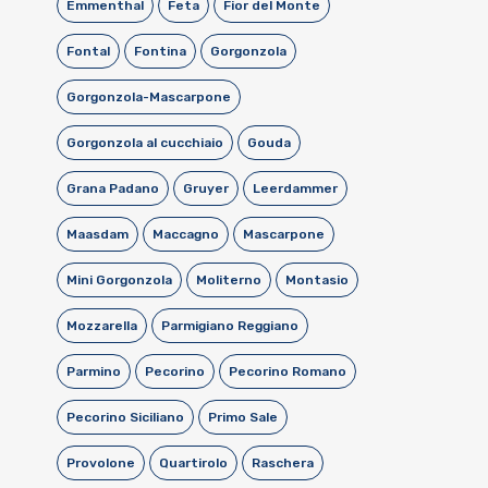
Emmenthal
Feta
Fior del Monte
Fontal
Fontina
Gorgonzola
Gorgonzola-Mascarpone
Gorgonzola al cucchiaio
Gouda
Grana Padano
Gruyer
Leerdammer
Maasdam
Maccagno
Mascarpone
Mini Gorgonzola
Moliterno
Montasio
Mozzarella
Parmigiano Reggiano
Parmino
Pecorino
Pecorino Romano
Pecorino Siciliano
Primo Sale
Provolone
Quartirolo
Raschera