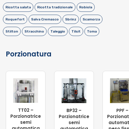
Ricotta salata
Ricotta tradizionale
Robiola
Roquefort
Salva Cremasco
Sbrinz
Scamorza
Stilton
Stracchino
Taleggio
Tilsit
Toma
Porzionatura
TT02 –
BP32 –
PPF –
Porzionatrice
Porzionatrice
Porzionat
semi
semi
automat
automatica
automatica
peso fis