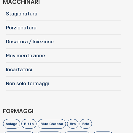
MACCHINARI
Stagionatura
Porzionatura
Dosatura / Iniezione
Movimentazione
Incartatrici
Non solo formaggi
FORMAGGI
Asiago
Bitto
Blue Cheese
Bra
Brie