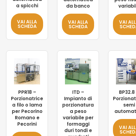
a spicchi
da banco
variabi
VAI ALLA
VAI ALLA
VAI AL
SCHEDA
SCHEDA
SCHED
PPR18 –
ITD –
BP32.8
Porzionatrice
Impianto di
Porzionat
a filo o lama
porzionatura
semi
per Pecorino
a peso
automat
Romano e
variabile per
Pecorini
formaggi
VAI AL
duri tondi e
SCHED