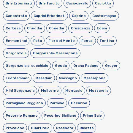
Brie Erborinati
Brie farcito
Caciocavallo
Caciotta
Canestrato
Caprini Erborinati
Caprino
Castelmagno
Certosa
Cheddar
Cheedar
Crescenza
Edam
Emmenthal
Feta
Fior del Monte
Fontal
Fontina
Gorgonzola
Gorgonzola-Mascarpone
Gorgonzola al cucchiaio
Gouda
Grana Padano
Gruyer
Leerdammer
Maasdam
Maccagno
Mascarpone
Mini Gorgonzola
Moliterno
Montasio
Mozzarella
Parmigiano Reggiano
Parmino
Pecorino
Pecorino Romano
Pecorino Siciliano
Primo Sale
Provolone
Quartirolo
Raschera
Ricotta