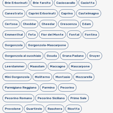
Brie Erborinati
Brie farcito
Caciocavallo
Caciotta
Canestrato
Caprini Erborinati
Caprino
Castelmagno
Certosa
Cheddar
Cheedar
Crescenza
Edam
Emmenthal
Feta
Fior del Monte
Fontal
Fontina
Gorgonzola
Gorgonzola-Mascarpone
Gorgonzola al cucchiaio
Gouda
Grana Padano
Gruyer
Leerdammer
Maasdam
Maccagno
Mascarpone
Mini Gorgonzola
Moliterno
Montasio
Mozzarella
Parmigiano Reggiano
Parmino
Pecorino
Pecorino Romano
Pecorino Siciliano
Primo Sale
Provolone
Quartirolo
Raschera
Ricotta