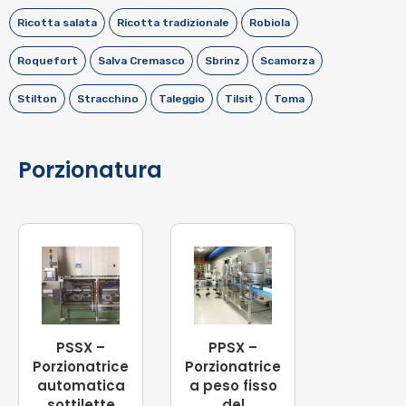
Ricotta salata
Ricotta tradizionale
Robiola
Roquefort
Salva Cremasco
Sbrinz
Scamorza
Stilton
Stracchino
Taleggio
Tilsit
Toma
Porzionatura
PSSX –
PPSX –
Porzionatrice
Porzionatrice
automatica
a peso fisso
sottilette
del