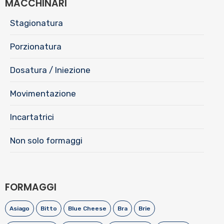
MACCHINARI
Stagionatura
Porzionatura
Dosatura / Iniezione
Movimentazione
Incartatrici
Non solo formaggi
FORMAGGI
Asiago
Bitto
Blue Cheese
Bra
Brie