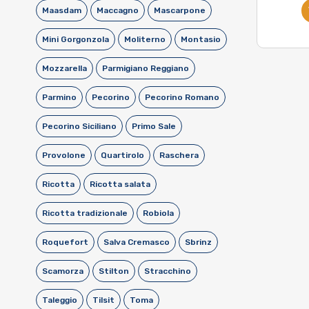
Maasdam
Maccagno
Mascarpone
Mini Gorgonzola
Moliterno
Montasio
Mozzarella
Parmigiano Reggiano
Parmino
Pecorino
Pecorino Romano
Pecorino Siciliano
Primo Sale
Provolone
Quartirolo
Raschera
Ricotta
Ricotta salata
Ricotta tradizionale
Robiola
Roquefort
Salva Cremasco
Sbrinz
Scamorza
Stilton
Stracchino
Taleggio
Tilsit
Toma