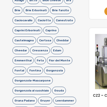
Asiago
Bitto
Blue Cheese
Bra
Brie
Brie Erborinati
Brie farcito
Caciocavallo
Caciotta
Canestrato
Caprini Erborinati
Caprino
Castelmagno
Certosa
Cheddar
Cheedar
Crescenza
Edam
Emmenthal
Feta
Fior del Monte
Fontal
Fontina
Gorgonzola
Gorgonzola-Mascarpone
Gorgonzola al cucchiaio
Gouda
CZ2 – 
Grana Padano
Gruyer
Leerdammer