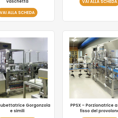
vaschetta
VAI ALLA SCHEDA
VAI ALLA SCHEDA
Cubettatrice Gorgonzola
PPSX – Porzionatrice 
e simili
fisso del provolon