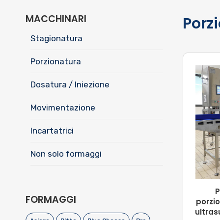
MACCHINARI
Porz
Stagionatura
Porzionatura
Dosatura / Iniezione
Movimentazione
Incartatrici
Non solo formaggi
P
FORMAGGI
porzi
ultras