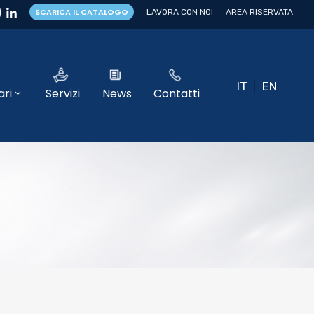
SCARICA IL CATALOGO
LAVORA CON NOI
AREA RISERVATA
IT
EN
ri
Servizi
News
Contatti