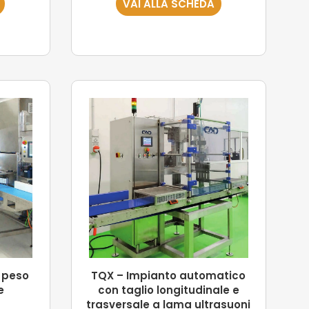
VAI ALLA SCHEDA
a peso
TQX – Impianto automatico
e
con taglio longitudinale e
trasversale a lama ultrasuoni